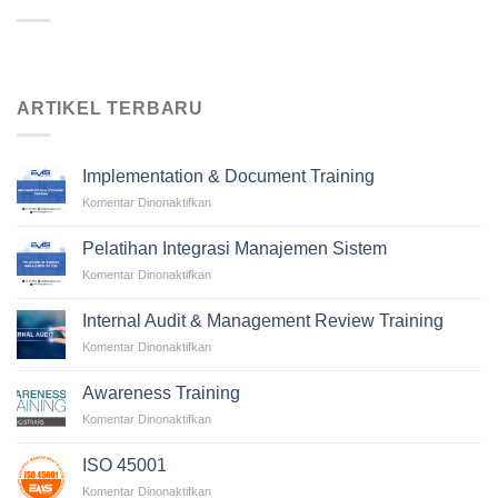
ARTIKEL TERBARU
Implementation & Document Training
pada
Komentar Dinonaktifkan
Implementation
&
Pelatihan Integrasi Manajemen Sistem
Document
pada
Komentar Dinonaktifkan
Training
Pelatihan
Integrasi
Internal Audit & Management Review Training
Manajemen
pada
Komentar Dinonaktifkan
Sistem
Internal
Audit
Awareness Training
&
pada
Komentar Dinonaktifkan
Management
Awareness
Review
Training
Training
ISO 45001
pada
Komentar Dinonaktifkan