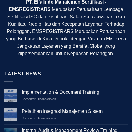
PT. Elfalindo Manajemen Sertifikasi -
EMSREGISTRARS
Merupakan Perusahaan Lembaga
Sertifikasi ISO dan Pelatihan. Salah Satu Jawaban akan
Kualitas, Kredibilitas dan Kecepatan Layanan Terhadap
Pelanggan. EMSREGISTRARS Merupakan Perusahaan
yang Berbasis di Kota Depok. dengan Visi dan Misi serta
Jangkauan Layanan yang Bersifat Global yang
dipersembahkan untuk Kepuasan Pelanggan.
LATEST NEWS
Implementation & Document Training
pada
Komentar Dinonaktifkan
Implementation
&
Pelatihan Integrasi Manajemen Sistem
Document
pada
Komentar Dinonaktifkan
Training
Pelatihan
Integrasi
Internal Audit & Management Review Training