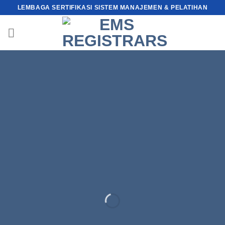
Skip
LEMBAGA SERTIFIKASI SISTEM MANAJEMEN & PELATIHAN
to
content
ASSES