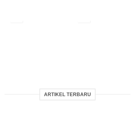
ARTIKEL TERBARU
02
Des