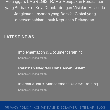
Pelanggan. EMSREGISTRARS Merupakan Perusahaan
yang Berbasis di Kota Depok. dengan Visi dan Misi serta
Jangkauan Layanan yang Bersifat Global yang
dipersembahkan untuk Kepuasan Pelanggan.
LATEST NEWS
Implementation & Document Training
pada
Komentar Dinonaktifkan
Implementation
&
Pelatihan Integrasi Manajemen Sistem
Document
pada
Komentar Dinonaktifkan
Training
Pelatihan
Integrasi
Internal Audit & Management Review Training
Manajemen
pada
Komentar Dinonaktifkan
Sistem
Internal
Audit
&
Management
PRIVACY POLICY
KONTAK KAMI
DISCLAIMER
SITE MAP
BLOG