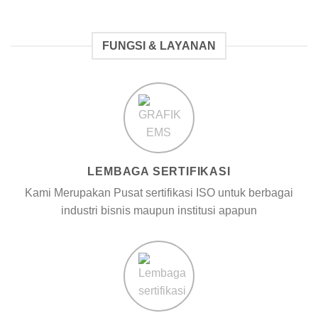
FUNGSI & LAYANAN
LEMBAGA SERTIFIKASI
Kami Merupakan Pusat sertifikasi ISO untuk berbagai
industri bisnis maupun institusi apapun