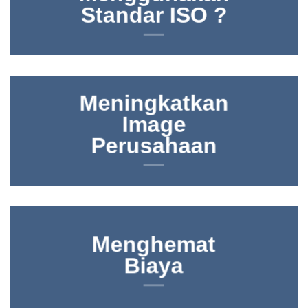
Standar ISO ?
Meningkatkan
Image
Perusahaan
Menghemat
Biaya