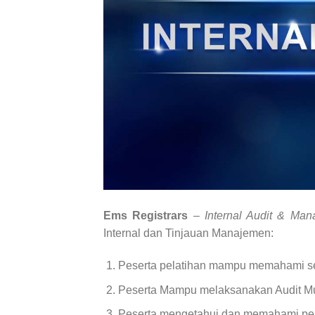
Ems Registrars
–
Internal Audit & Ma
Internal dan Tinjauan Manajemen:
Peserta pelatihan mampu memahami se
Peserta Mampu melaksanakan Audit Mutu
Peserta mengetahui dan memahami persy