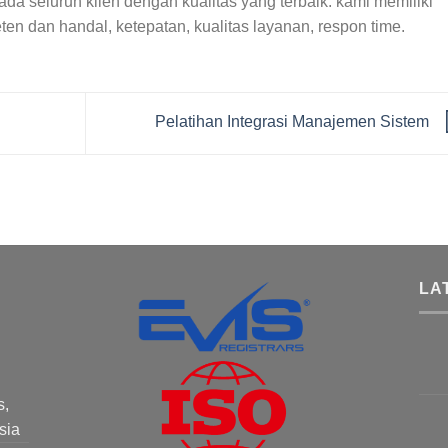
a seluruh klien dengan kualitas yang terbaik. kami memiliki
n dan handal, ketepatan, kualitas layanan, respon time.
Pelatihan Integrasi Manajemen Sistem
LA
s,
sia