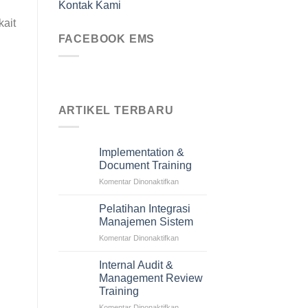
Kontak Kami
ait
FACEBOOK EMS
ARTIKEL TERBARU
Implementation &
Document Training
pada
Komentar Dinonaktifkan
Implementation
&
Pelatihan Integrasi
Document
Manajemen Sistem
Training
pada
Komentar Dinonaktifkan
Pelatihan
Integrasi
Internal Audit &
Manajemen
Management Review
Sistem
Training
pada
Komentar Dinonaktifkan