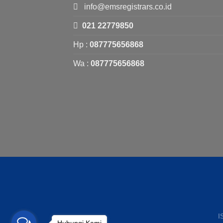
info@emsregistrars.co.id
021 22779850
Hp :
087775656868
Wa :
087775656868
I
Hubungi Kami