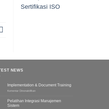
Sertifikasi ISO
TEST NEWS
Implementation & Document Training
pada
Komentar Dinonaktifkan
Implementation
&
Pelatihan Integrasi Manajemen
Document
Sistem
Training