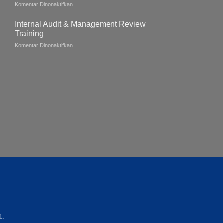
pada
Komentar Dinonaktifkan
Pelatihan
Integrasi
Internal Audit & Management Review
Manajemen
Training
Sistem
pada
Komentar Dinonaktifkan
Internal
Audit
&
Management
Review
Training
1.