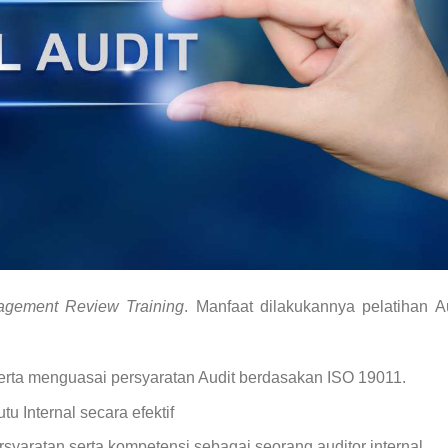
nagement Review Training
. Manfaat dilakukannya pelatihan A
rta menguasai persyaratan Audit berdasakan ISO 19011.
 Internal secara efektif
aratan serta kompetensi sebagai seorang auditor internal.