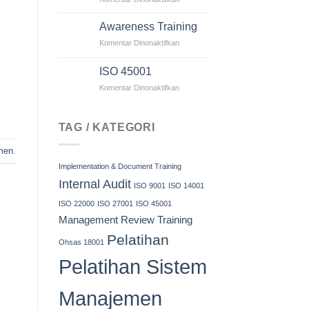
Internal
Audit
Awareness Training
&
pada
Komentar Dinonaktifkan
Management
Awareness
Review
Training
Training
ISO 45001
pada
Komentar Dinonaktifkan
ISO
45001
TAG / KATEGORI
men
.
Implementation & Document Training
Internal Audit
ISO 9001
ISO 14001
ISO 22000
ISO 27001
ISO 45001
Management Review Training
Pelatihan
Ohsas 18001
Pelatihan Sistem
Manajemen