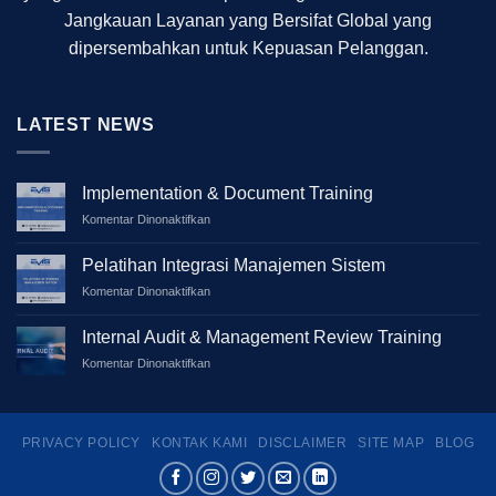
Jangkauan Layanan yang Bersifat Global yang
dipersembahkan untuk Kepuasan Pelanggan.
LATEST NEWS
Implementation & Document Training
pada
Komentar Dinonaktifkan
Implementation
&
Pelatihan Integrasi Manajemen Sistem
Document
pada
Komentar Dinonaktifkan
Training
Pelatihan
Integrasi
Internal Audit & Management Review Training
Manajemen
pada
Komentar Dinonaktifkan
Sistem
Internal
Audit
&
Management
PRIVACY POLICY
KONTAK KAMI
DISCLAIMER
SITE MAP
BLOG
Review
Training