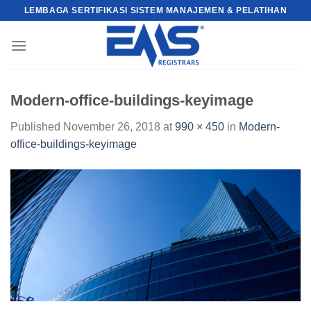
Skip
LEMBAGA SERTIFIKASI SISTEM MANAJEMEN & PELATIHAN
to
content
Modern-office-buildings-keyimage
Published
November 26, 2018
at
990 × 450
in
Modern-
office-buildings-keyimage