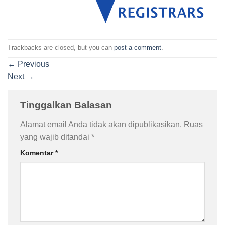
Trackbacks are closed, but you can
post a comment
.
←
Previous
Next
→
Tinggalkan Balasan
Alamat email Anda tidak akan dipublikasikan.
Ruas
yang wajib ditandai
*
Komentar
*