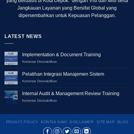
yang Berbasis di Kota Depok. dengan Visi dan Misi serta
Jangkauan Layanan yang Bersifat Global yang
dipersembahkan untuk Kepuasan Pelanggan.
LATEST NEWS
Implementation & Document Training
pada
Komentar Dinonaktifkan
Implementation
&
Pelatihan Integrasi Manajemen Sistem
Document
pada
Komentar Dinonaktifkan
Training
Pelatihan
Integrasi
Internal Audit & Management Review Training
Manajemen
pada
Komentar Dinonaktifkan
Sistem
Internal
Audit
&
Management
PRIVACY POLICY
KONTAK KAMI
DISCLAIMER
SITE MAP
BLOG
Review
Training