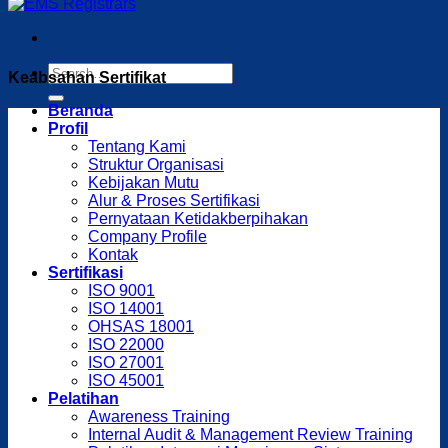
Keabsahan Sertifikat
Beranda
Profil
Tentang Kami
Struktur Organisasi
Kebijakan Mutu
Alur & Proses Sertifikasi
Pernyataan Ketidakberpihakan
Company Profile
Kontak
Sertifikasi
ISO 9001
ISO 14001
OHSAS 18001
ISO 22000
ISO 27001
ISO 45001
Pelatihan
Awareness Training
Internal Audit & Management Review Training