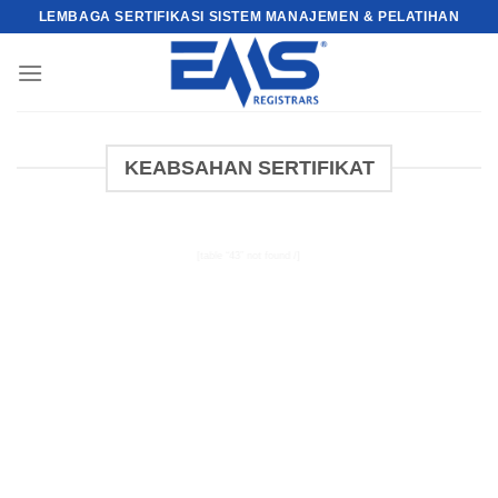
Skip
LEMBAGA SERTIFIKASI SISTEM MANAJEMEN & PELATIHAN
to
content
KEABSAHAN SERTIFIKAT
[table “43” not found /]