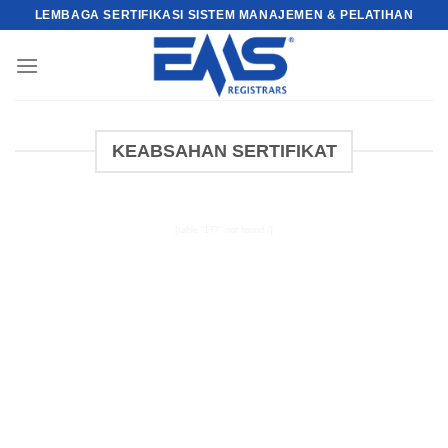
Skip
LEMBAGA SERTIFIKASI SISTEM MANAJEMEN & PELATIHAN
to
content
KEABSAHAN SERTIFIKAT
[table “177” not found /]