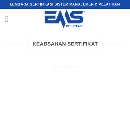
Skip
LEMBAGA SERTIFIKASI SISTEM MANAJEMEN & PELATIHAN
to
content
KEABSAHAN SERTIFIKAT
[table “175” not found /]