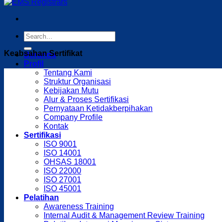
Keabsahan Sertifikat
Beranda
Profil
Tentang Kami
Struktur Organisasi
Kebijakan Mutu
Alur & Proses Sertifikasi
Pernyataan Ketidakberpihakan
Company Profile
Kontak
Sertifikasi
ISO 9001
ISO 14001
OHSAS 18001
ISO 22000
ISO 27001
ISO 45001
Pelatihan
Awareness Training
Internal Audit & Management Review Training