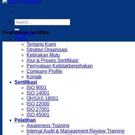
Keabsahan Sertifikat
Beranda
Profil
Tentang Kami
Struktur Organisasi
Kebijakan Mutu
Alur & Proses Sertifikasi
Pernyataan Ketidakberpihakan
Company Profile
Kontak
Sertifikasi
ISO 9001
ISO 14001
OHSAS 18001
ISO 22000
ISO 27001
ISO 45001
Pelatihan
Awareness Training
Internal Audit & Management Review Training