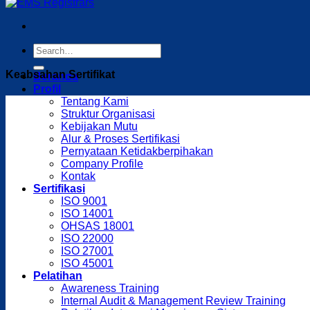
Keabsahan Sertifikat
Beranda
Profil
Tentang Kami
Struktur Organisasi
Kebijakan Mutu
Alur & Proses Sertifikasi
Pernyataan Ketidakberpihakan
Company Profile
Kontak
Sertifikasi
ISO 9001
ISO 14001
OHSAS 18001
ISO 22000
ISO 27001
ISO 45001
Pelatihan
Awareness Training
Internal Audit & Management Review Training