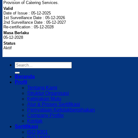
Provision of Catering Services.
Valid
Date of Issue : 05-12-2025
1st Surveillance Date : 05-12-2026
2nd Surveillance Date : 05-12-2027
Re-certification : 05-12-2028
Masa Berlaku
05-12-2028
Status
Aktif
Beranda
Profil
Tentang Kami
Struktur Organisasi
Kebijakan Mutu
Alur & Proses Sertifikasi
Pernyataan Ketidakberpihakan
Company Profile
Kontak
Sertifikasi
ISO 9001
ISO 14001