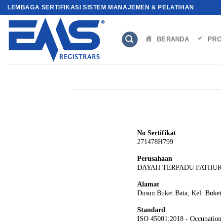
Skip
LEMBAGA SERTIFIKASI SISTEM MANAJEMEN & PELATIHAN
to
content
BERANDA
PRO
No Sertifikat
271478H799
Perusahaan
DAYAH TERPADU FATH
Alamat
Dusun Buket Bata, Kel. Buket
Standard
ISO 45001:2018 - Occupation