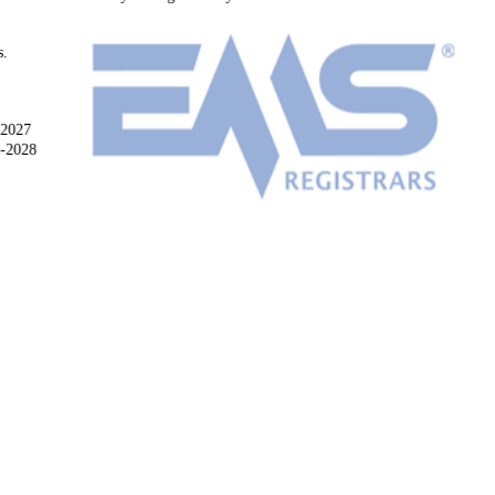
s.
-2027
2-2028