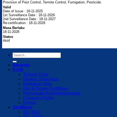
Provision of Pest Control, Termite Control, Fumigation, Pesticide.
Valid
Date of Issue : 18-11-2025
1st Surveillance Date : 18-11-2026
2nd Surveillance Date : 18-11-2027
Re-certification : 18-11-2028
Masa Berlaku
18-11-2028
Status
Aktif
Beranda
Profil
Tentang Kami
Struktur Organisasi
Kebijakan Mutu
Alur & Proses Sertifikasi
Pernyataan Ketidakberpihakan
Company Profile
Kontak
Sertifikasi
ISO 9001
ISO 14001