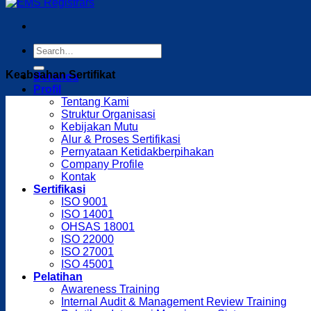
Keabsahan Sertifikat
Beranda
Profil
Tentang Kami
Struktur Organisasi
Kebijakan Mutu
Alur & Proses Sertifikasi
Pernyataan Ketidakberpihakan
Company Profile
Kontak
Sertifikasi
ISO 9001
ISO 14001
OHSAS 18001
ISO 22000
ISO 27001
ISO 45001
Pelatihan
Awareness Training
Internal Audit & Management Review Training